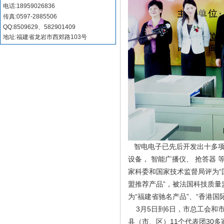
电话:18959026836
传真:0597-2885506
QQ:8509629、582901409
地址:福建省龙岩市西郊路103号
智电
电子已先后开发出十多项
设备， 智能广播仪、 抢答器
家科委和国家技术监督局评为“
盟推荐产品”，被法国科技质量
为“福建省驰名产品”、“香港国
3月5日到6日，市总工会和
县（市、区）11个代表团30