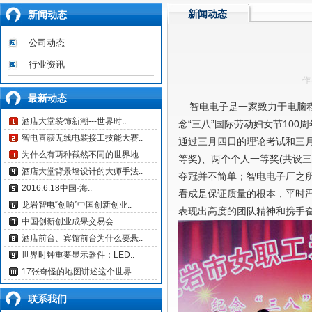
新闻动态
新闻动态
公司动态
行业资讯
作
最新动态
智电电子是一家致力于电脑程
酒店大堂装饰新潮---世界时..
念“三八”国际劳动妇女节10
智电喜获无线电装接工技能大赛..
通过三月四日的理论考试和三
为什么有两种截然不同的世界地..
等奖)、两个个人一等奖(共设
酒店大堂背景墙设计的大师手法..
夺冠并不简单；智电电子厂之
2016.6.18中国·海..
看成是保证质量的根本，平时
龙岩智电“创响”中国创新创业..
表现出高度的团队精神和携手
中国创新创业成果交易会
酒店前台、宾馆前台为什么要悬..
世界时钟重要显示器件：LED..
17张奇怪的地图讲述这个世界..
联系我们